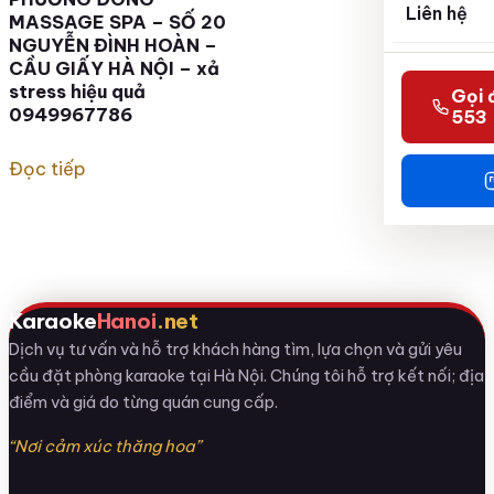
Liên hệ
MASSAGE SPA – SỐ 20
NGUYỄN ĐÌNH HOÀN –
CẦU GIẤY HÀ NỘI – xả
stress hiệu quả
Gọi 
0949967786
553
Đọc tiếp
Karaoke
Hanoi
.net
Dịch vụ tư vấn và hỗ trợ khách hàng tìm, lựa chọn và gửi yêu
cầu đặt phòng karaoke tại Hà Nội. Chúng tôi hỗ trợ kết nối; địa
điểm và giá do từng quán cung cấp.
“Nơi cảm xúc thăng hoa”