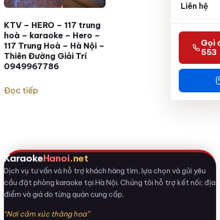
Liên hệ
KTV – HERO – 117 trung
hoà – karaoke – Hero –
Gọi 
117 Trung Hoà – Hà Nội –
553
Thiên Đường Giải Trí
0949967786
Đọc tiếp
Karaoke
Hanoi
.net
Dịch vụ tư vấn và hỗ trợ khách hàng tìm, lựa chọn và gửi yêu
cầu đặt phòng karaoke tại Hà Nội. Chúng tôi hỗ trợ kết nối; địa
điểm và giá do từng quán cung cấp.
“Nơi cảm xúc thăng hoa”