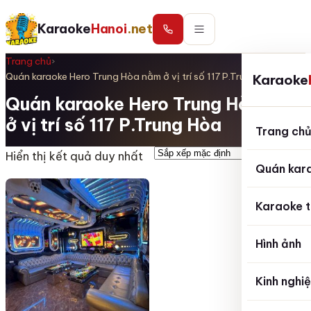
Karaoke
Hanoi
.net
Trang chủ
›
Quán karaoke Hero Trung Hòa nằm ở vị trí số 117 P.Trung Hòa
Karaoke
Quán karaoke Hero Trung Hòa nằm
ở vị trí số 117 P.Trung Hòa
Trang ch
Hiển thị kết quả duy nhất
Quán kar
Karaoke t
Hình ảnh
Kinh nghi