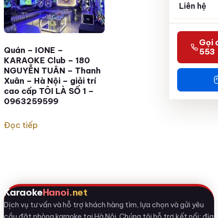
Liên hệ
Gọi 
Quán – IONE –
553
KARAOKE Club – 180
NGUYỄN TUÂN – Thanh
Xuân – Hà Nội – giải trí
cao cấp TÔI LÀ SỐ 1 –
0963259599
Đọc tiếp
Karaoke
Hanoi
.net
Dịch vụ tư vấn và hỗ trợ khách hàng tìm, lựa chọn và gửi yêu
cầu đặt phòng karaoke tại Hà Nội. Chúng tôi hỗ trợ kết nối; địa