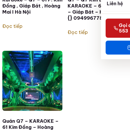
Liên hệ
Đồng , Giáp Bát , Hoàng
KARAOKE – 61 Kim Đồng
Mai I Hà Nội
– Giáp Bát – Hoàng Mai
{} 0949967786
Gọi 
Đọc tiếp
553
Đọc tiếp
Quán Q7 – KARAOKE –
61 Kim Đồng – Hoàng