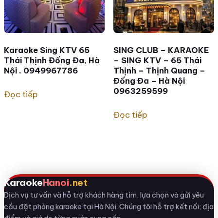
Karaoke Sing KTV 65
SING CLUB – KARAOKE
Thái Thịnh Đống Đa, Hà
– SING KTV – 65 Thái
Nội . 0949967786
Thịnh – Thịnh Quang –
Đống Đa – Hà Nội
0963259599
Đọc tiếp
Đọc tiếp
Karaoke
Hanoi
.net
Dịch vụ tư vấn và hỗ trợ khách hàng tìm, lựa chọn và gửi yêu
cầu đặt phòng karaoke tại Hà Nội. Chúng tôi hỗ trợ kết nối; địa