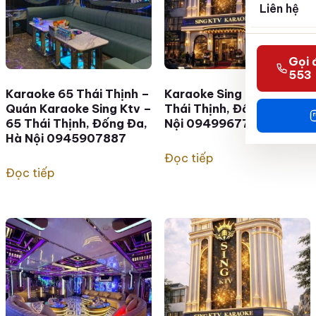
Liên hệ
Gọi 
553
Karaoke 65 Thái Thịnh –
Karaoke Sing KTV – 65
Quán Karaoke Sing Ktv –
Thái Thịnh, Đống Đa, Hà
65 Thái Thịnh, Đống Đa,
Nội 0949967786
Hà Nội 0945907887
Đọc tiếp
Đọc tiếp