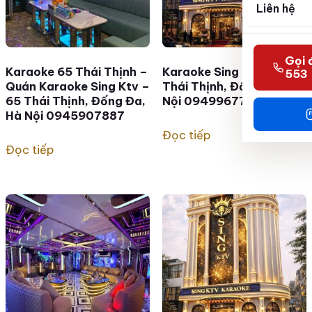
Liên hệ
Gọi 
Karaoke 65 Thái Thịnh –
Karaoke Sing KTV – 65
553
Quán Karaoke Sing Ktv –
Thái Thịnh, Đống Đa, Hà
65 Thái Thịnh, Đống Đa,
Nội 0949967786
Hà Nội 0945907887
Đọc tiếp
Đọc tiếp