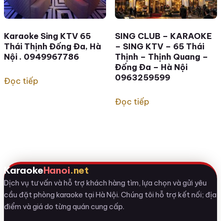
Karaoke Sing KTV 65
SING CLUB – KARAOKE
Thái Thịnh Đống Đa, Hà
– SING KTV – 65 Thái
Nội . 0949967786
Thịnh – Thịnh Quang –
Đống Đa – Hà Nội
0963259599
Đọc tiếp
Đọc tiếp
Karaoke
Hanoi
.net
Dịch vụ tư vấn và hỗ trợ khách hàng tìm, lựa chọn và gửi yêu
cầu đặt phòng karaoke tại Hà Nội. Chúng tôi hỗ trợ kết nối; địa
điểm và giá do từng quán cung cấp.