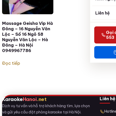
Liên hệ
Massage Geisha Vip Hà
Đông – 16 Nguyễn Văn
Gọi 
Lộc – Số 16 Ngõ 58
553
Nguyễn Văn Lộc – Hà
Đông – Hà Nội
0949967786
Đọc tiếp
Liên hệ
Karaoke
Hanoi
.net
Dịch vụ tư vấn và hỗ trợ khách hàng tìm, lựa chọn
Hotli
và gửi yêu cầu đặt phòng karaoke tại Hà Nội.