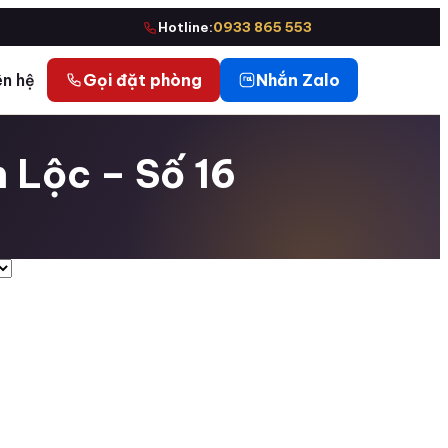
Hotline:
0933 865 553
ên hệ
Gọi đặt phòng
Nhắn Zalo
 Lộc – Số 16