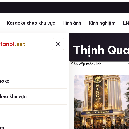
Karaoke theo khu vực
Hình ảnh
Kinh nghiệm
Li
g Đ
Hanoi
.net
Thái Thịnh – Thịnh Qu
ủ
aoke
heo khu vực
ệm