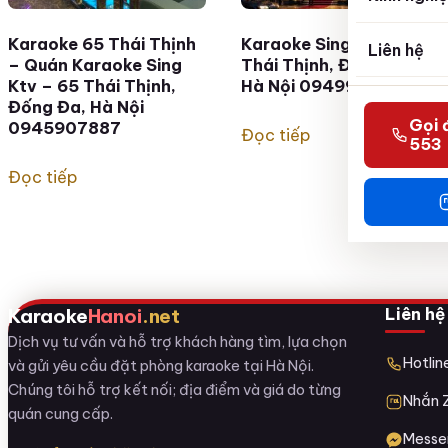
Karaoke 65 Thái Thịnh
Karaoke Sing KTV – 65
Liên hệ
– Quán Karaoke Sing
Thái Thịnh, Đống Đa,
Ktv – 65 Thái Thịnh,
Hà Nội 0949967786
Đống Đa, Hà Nội
Gọi 
0945907887
Đọc tiếp
553
Đọc tiếp
Liên hệ
Karaoke
Hanoi
.net
Dịch vụ tư vấn và hỗ trợ khách hàng tìm, lựa chọn
Hotli
và gửi yêu cầu đặt phòng karaoke tại Hà Nội.
Chúng tôi hỗ trợ kết nối; địa điểm và giá do từng
Nhắn 
quán cung cấp.
Messe