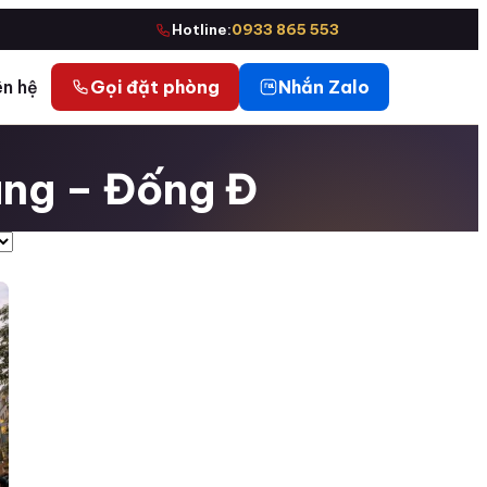
Hotline:
0933 865 553
ên hệ
Gọi đặt phòng
Nhắn Zalo
ang – Đống Đ