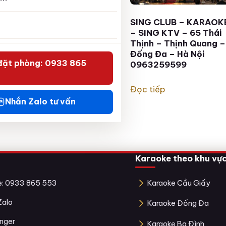
Karaoke Sing KTV 65
SING CLUB – KARAOK
Thái Thịnh Đống Đa, Hà
– SING KTV – 65 Thái
Nội . 0949967786
Thịnh – Thịnh Quang –
Đống Đa – Hà Nội
đặt phòng: 0933 865
0963259599
Đọc tiếp
Đọc tiếp
Nhắn Zalo tư vấn
Karaoke theo khu vự
ne: 0933 865 553
Karaoke Cầu Giấy
Zalo
Karaoke Đống Đa
nger
Karaoke Ba Đình