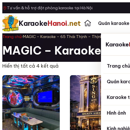
Tư vấn & hỗ trợ đặt phòng karaoke tại Hà Nội
Karaoke
Hanoi
.net
Quán karaoke
Trang chủ
›
MAGIC – Karaoke – 65 Thái Thịnh – Thịnh Quang – Đốn
Karaoke
MAGIC – Karaoke – 65 
Trang ch
Hiển thị tất cả 4 kết quả
Quán kar
Karaoke t
Hình ảnh
Kinh nghi