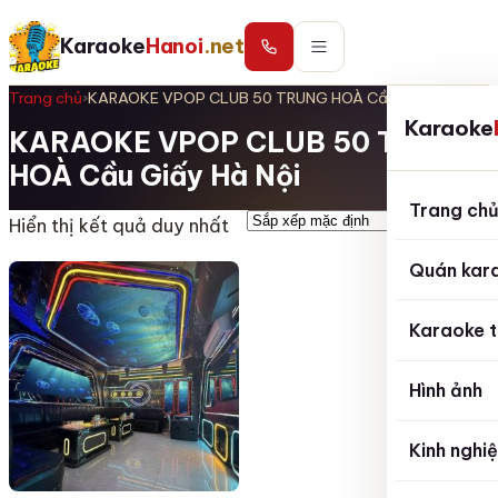
Karaoke
Hanoi
.net
Trang chủ
›
KARAOKE VPOP CLUB 50 TRUNG HOÀ Cầu Giấy Hà Nội
Karaoke
KARAOKE VPOP CLUB 50 TRUNG
HOÀ Cầu Giấy Hà Nội
Trang ch
Hiển thị kết quả duy nhất
Quán kar
Karaoke t
Hình ảnh
Kinh nghi