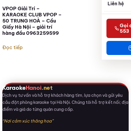
Liên hệ
VPOP Giải Trí –
KARAOKE CLUB VPOP –
50 TRUNG HOÀ – Cầu
Gọi 
Giấy Hà Nội – giải trí
553
hàng đầu 0963259599
Đọc tiếp
Karaoke
Hanoi
.net
Dịch vụ tư vấn và hỗ trợ khách hàng tìm, lựa chọn và gửi yêu
cầu đặt phòng karaoke tại Hà Nội. Chúng tôi hỗ trợ kết nối; địa
điểm và giá do từng quán cung cấp.
“Nơi cảm xúc thăng hoa”