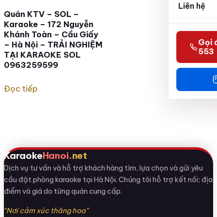
Liên hệ
Quán KTV – SOL –
Karaoke – 172 Nguyễn
Khánh Toàn – Cầu Giấy
Gọi 
– Hà Nội – TRẢI NGHIỆM
553
TẠI KARAOKE SOL
0963259599
Đọc tiếp
Karaoke
Hanoi
.net
Dịch vụ tư vấn và hỗ trợ khách hàng tìm, lựa chọn và gửi yêu
cầu đặt phòng karaoke tại Hà Nội. Chúng tôi hỗ trợ kết nối; địa
điểm và giá do từng quán cung cấp.
“Nơi cảm xúc thăng hoa”