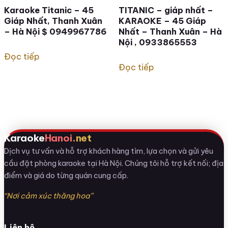
Karaoke Titanic – 45
TITANIC – giáp nhất –
Giáp Nhất, Thanh Xuân
KARAOKE – 45 Giáp
– Hà Nội $ 0949967786
Nhất – Thanh Xuân – Hà
Nội , 0933865553
Đọc tiếp
Đọc tiếp
Karaoke
Hanoi
.net
Dịch vụ tư vấn và hỗ trợ khách hàng tìm, lựa chọn và gửi yêu
cầu đặt phòng karaoke tại Hà Nội. Chúng tôi hỗ trợ kết nối; địa
điểm và giá do từng quán cung cấp.
“Nơi cảm xúc thăng hoa”
Liên hệ