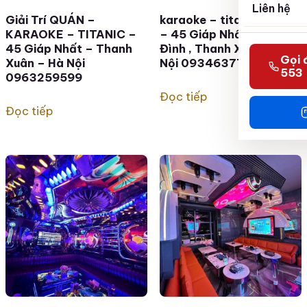
Liên hệ
Giải Trí QUÁN –
karaoke – titanic – KTV
KARAOKE – TITANIC –
– 45 Giáp Nhất , Thượng
45 Giáp Nhất – Thanh
Đình , Thanh Xuân , Hà
Gọi 
Xuân – Hà Nội
Nội 0934637776
553
0963259599
Đọc tiếp
Đọc tiếp