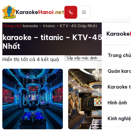
Karaoke
Hanoi
.net
Trang chủ
›
karaoke – titanic – KTV-45 Giáp Nhất
Karaoke
karaoke – titanic – KTV-45 Giáp
Nhất
Trang ch
Hiển thị tất cả 4 kết quả
Quán kar
Karaoke t
Hình ảnh
Kinh nghi