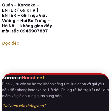
Quán – Karaoke –
ENTER { 69 KTV }
ENTER – 69 Triệu Việt
Vương – Hai Bà Trưng –
Hà Nội – không gian đầy
màu sắc 0945907887
Đọc tiếp
Karaoke
Hanoi
.net
Dịch vụ tư vấn và hỗ trợ khách hàng tìm, lựa chọn và gửi yêu
cầu đặt phòng karaoke tại Hà Nội. Chúng tôi hỗ trợ kết nối; địa
điểm và giá do từng quán cung cấp.
“Nơi cảm xúc thăng hoa”