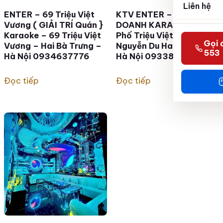
Liên hệ
ENTER – 69 Triệu Việt
KTV ENTER – HỘ KINH
Vương ( GIẢI TRÍ Quán }
DOANH KARAOKE – 69
Karaoke – 69 Triệu Việt
Phố Triệu Việt vương –
Gọi 
Vương – Hai Bà Trưng –
Nguyễn Du Hai Bà Trưng
553
Hà Nội 0934637776
Hà Nội 0933865553
Đọc tiếp
Đọc tiếp