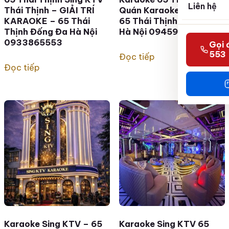
Liên hệ
Thái Thịnh – GIẢI TRÍ
Quán Karaoke Sing Ktv –
KARAOKE – 65 Thái
65 Thái Thịnh, Đống Đa,
Thịnh Đống Đa Hà Nội
Hà Nội 0945907887
0933865553
Gọi 
553
Đọc tiếp
Đọc tiếp
Karaoke Sing KTV – 65
Karaoke Sing KTV 65