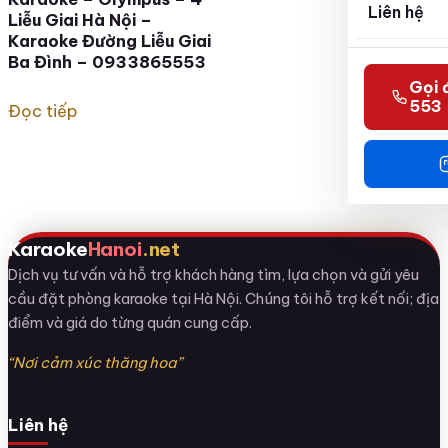
Liên hệ
Liễu Giai Hà Nội –
Karaoke Đường Liễu Giai
Ba Đình – 0933865553
Gọi 
553
Đọc tiếp
Karaoke
Hanoi
.net
Dịch vụ tư vấn và hỗ trợ khách hàng tìm, lựa chọn và gửi yêu
cầu đặt phòng karaoke tại Hà Nội. Chúng tôi hỗ trợ kết nối; địa
điểm và giá do từng quán cung cấp.
“Nơi cảm xúc thăng hoa”
Liên hệ