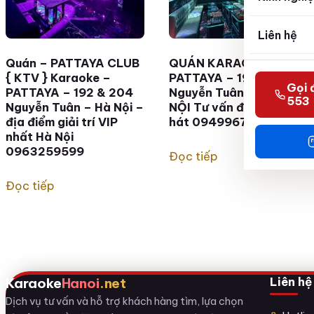
Liên hệ
Quán – PATTAYA CLUB
QUÁN KARAOKE
{ KTV } Karaoke –
PATTAYA – 192 & 204
Gọi 
PATTAYA – 192 & 204
Nguyễn Tuân – TẠI HÀ
553
Nguyễn Tuân – Hà Nội –
NỘI Tư vấn đặt phòng
địa điểm giải trí VIP
hát 0949967786
nhất Hà Nội
0963259599
Đọc tiếp
Đọc tiếp
Liên hệ
Karaoke
Hanoi
.net
Dịch vụ tư vấn và hỗ trợ khách hàng tìm, lựa chọn