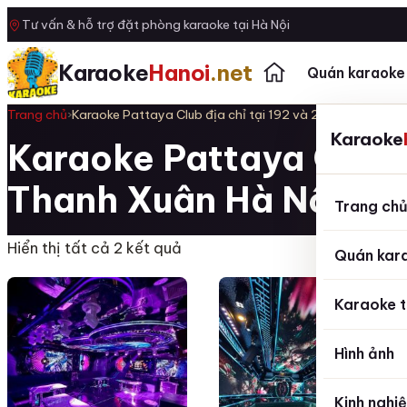
Tư vấn & hỗ trợ đặt phòng karaoke tại Hà Nội
Karaoke
Hanoi
.net
Quán karaoke
Trang chủ
›
Karaoke Pattaya Club địa chỉ tại 192 và 204 Nguyễn Tu
Karaoke
Karaoke Pattaya Club 
Thanh Xuân Hà Nội
Trang ch
Hiển thị tất cả 2 kết quả
Quán kar
Karaoke t
Hình ảnh
Kinh nghi