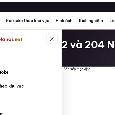
Karaoke theo khu vực
Hình ảnh
Kinh nghiệm
Li
ân Thanh Xuân Hà Nội
Hanoi
.net
địa chỉ tại 192 và 204 
ủ
aoke
heo khu vực
ệm