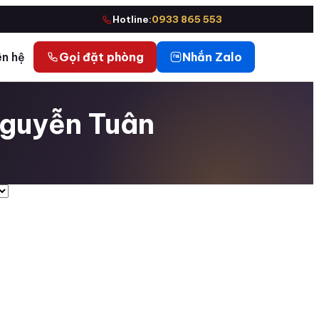
Hotline:
0933 865 553
ên hệ
Gọi đặt phòng
Nhắn Zalo
Nguyễn Tuân