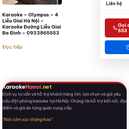
Liên hệ
Karaoke – Olympus – 4
Liễu Giai Hà Nội –
Gọi 
Karaoke Đường Liễu Giai
553
Ba Đình – 0933865553
Đọc tiếp
Karaoke
Hanoi
.net
Dịch vụ tư vấn và hỗ trợ khách hàng tìm, lựa chọn và gửi yêu
cầu đặt phòng karaoke tại Hà Nội. Chúng tôi hỗ trợ kết nối; địa
điểm và giá do từng quán cung cấp.
“Nơi cảm xúc thăng hoa”