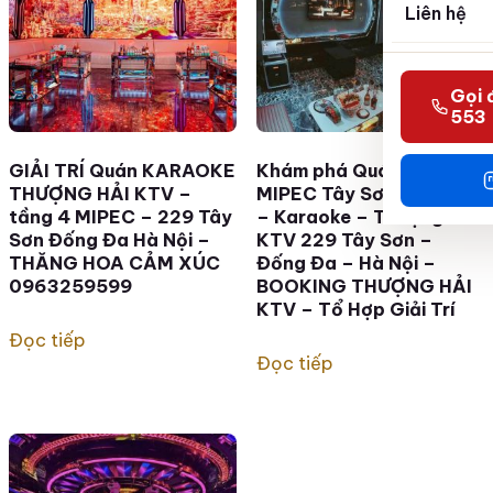
Liên hệ
Gọi 
553
GIẢI TRÍ Quán KARAOKE
Khám phá Quán { KTV }
THƯỢNG HẢI KTV –
MIPEC Tây Sơn – tầng 4
tầng 4 MIPEC – 229 Tây
– Karaoke – Thượng Hải
Sơn Đống Đa Hà Nội –
KTV 229 Tây Sơn –
THĂNG HOA CẢM XÚC
Đống Đa – Hà Nội –
0963259599
BOOKING THƯỢNG HẢI
KTV – Tổ Hợp Giải Trí
Đọc tiếp
Đọc tiếp