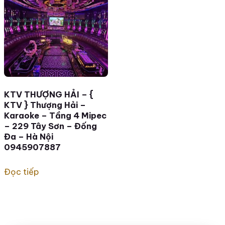
KTV THƯỢNG HẢI – {
KTV } Thượng Hải –
Karaoke – Tầng 4 Mipec
– 229 Tây Sơn – Đống
Đa – Hà Nội
0945907887
Đọc tiếp