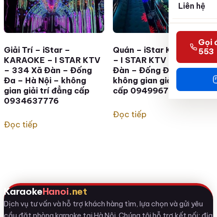
Liên hệ
Gọi 
Giải Trí – iStar –
Quán – iStar KARAOKE
553
KARAOKE – I STAR KTV
– I STAR KTV – 334 Xã
– 334 Xã Đàn – Đống
Đàn – Đống Đa Hà Nội –
Đa – Hà Nội – không
không gian giải trí đẳng
gian giải trí đẳng cấp
cấp 0949967786
0934637776
Đọc tiếp
Đọc tiếp
Karaoke
Hanoi
.net
Dịch vụ tư vấn và hỗ trợ khách hàng tìm, lựa chọn và gửi yêu
cầu đặt phòng karaoke tại Hà Nội. Chúng tôi hỗ trợ kết nối; địa