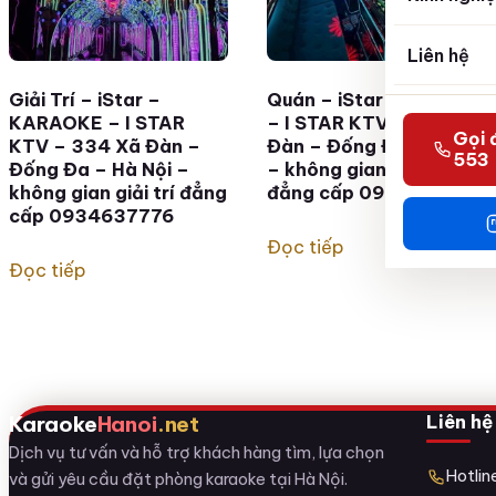
Liên hệ
Giải Trí – iStar –
Quán – iStar KARAOKE
KARAOKE – I STAR
– I STAR KTV – 334 Xã
Gọi 
KTV – 334 Xã Đàn –
Đàn – Đống Đa Hà Nội
553
Đống Đa – Hà Nội –
– không gian giải trí
không gian giải trí đẳng
đẳng cấp 0949967786
cấp 0934637776
Đọc tiếp
Đọc tiếp
Liên hệ
Karaoke
Hanoi
.net
Dịch vụ tư vấn và hỗ trợ khách hàng tìm, lựa chọn
Hotli
và gửi yêu cầu đặt phòng karaoke tại Hà Nội.