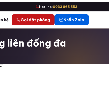
Hotline:
0933 865 553
ên hệ
Gọi đặt phòng
Nhắn Zalo
g liên đống đa