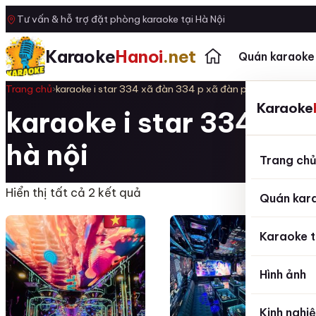
Tư vấn & hỗ trợ đặt phòng karaoke tại Hà Nội
Karaoke
Hanoi
.net
Quán karaoke
Trang chủ
›
karaoke i star 334 xã đàn 334 p xã đàn phương liên đốn
Karaoke
karaoke i star 334 xã 
hà nội
Trang ch
Hiển thị tất cả 2 kết quả
Quán kar
Karaoke t
Hình ảnh
Kinh nghi