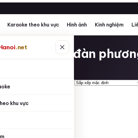
Karaoke theo khu vực
Hình ảnh
Kinh nghiệm
Li
g đa hà nội
Hanoi
.net
đàn 334 p xã đàn phươn
ủ
aoke
heo khu vực
ệm