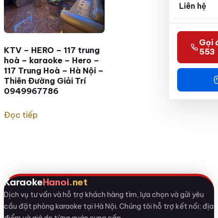
Liên hệ
Gọi 
KTV – HERO – 117 trung
553
hoà – karaoke – Hero –
117 Trung Hoà – Hà Nội –
Thiên Đường Giải Trí
0949967786
Đọc tiếp
Karaoke
Hanoi
.net
Dịch vụ tư vấn và hỗ trợ khách hàng tìm, lựa chọn và gửi yêu
cầu đặt phòng karaoke tại Hà Nội. Chúng tôi hỗ trợ kết nối; địa
điểm và giá do từng quán cung cấp.