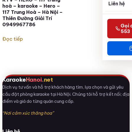
Liên hệ
hoà – karaoke – Hero –
117 Trung Hoà – Hà Nội –
Thiên Đường Giải Trí
0949967786
Gọi 
553
Đọc tiếp
Karaoke
Hanoi
.net
Dịch vụ tư vấn và hỗ trợ khách hàng tìm, lựa chọn và gửi yêu
cầu đặt phòng karaoke tại Hà Nội. Chúng tôi hỗ trợ kết nối; địa
điểm và giá do từng quán cung cấp.
“Nơi cảm xúc thăng hoa”
Liên hệ