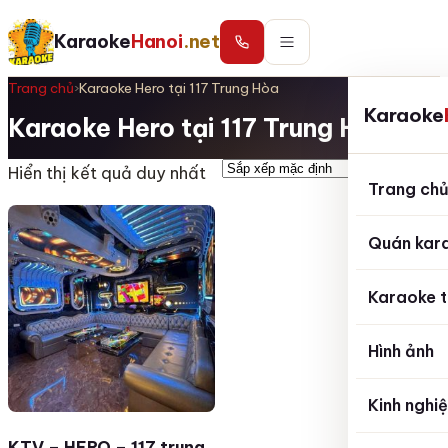
Karaoke
Hanoi
.net
Trang chủ
›
Karaoke Hero tại 117 Trung Hòa
Karaoke
Karaoke Hero tại 117 Trung Hòa
Hiển thị kết quả duy nhất
Trang ch
Quán kar
Karaoke t
Hình ảnh
Kinh nghi
KTV – HERO – 117 trung