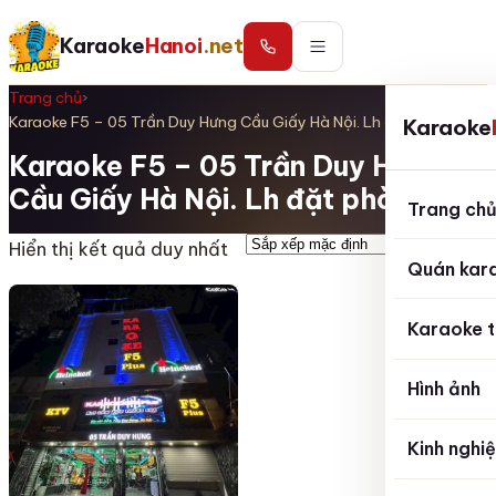
Karaoke
Hanoi
.net
Trang chủ
›
Karaoke F5 – 05 Trần Duy Hưng Cầu Giấy Hà Nội. Lh đặt phòng
Karaoke
Karaoke F5 – 05 Trần Duy Hưng
Cầu Giấy Hà Nội. Lh đặt phòng
Trang ch
Hiển thị kết quả duy nhất
Quán kar
Karaoke t
Hình ảnh
Kinh nghi