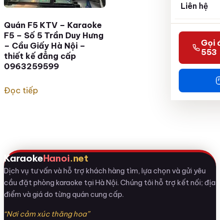
Liên hệ
Quán F5 KTV – Karaoke
F5 – Số 5 Trần Duy Hưng
Gọi 
– Cầu Giấy Hà Nội –
553
thiết kế đẳng cấp
0963259599
Đọc tiếp
Karaoke
Hanoi
.net
Dịch vụ tư vấn và hỗ trợ khách hàng tìm, lựa chọn và gửi yêu
cầu đặt phòng karaoke tại Hà Nội. Chúng tôi hỗ trợ kết nối; địa
điểm và giá do từng quán cung cấp.
“Nơi cảm xúc thăng hoa”