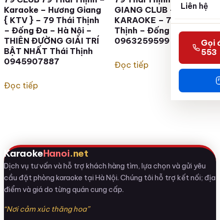
Liên hệ
Karaoke – Hương Giang
GIANG CLUB – GIẢI TRÍ
{ KTV } – 79 Thái Thịnh
KARAOKE – 79 Thái
– Đống Đa – Hà Nội –
Thịnh – Đống Đa Hà Nội
THIÊN ĐƯỜNG GIẢI TRÍ
0963259599
Gọi 
BẬT NHẤT Thái Thịnh
553
0945907887
Đọc tiếp
Đọc tiếp
Karaoke
Hanoi
.net
Dịch vụ tư vấn và hỗ trợ khách hàng tìm, lựa chọn và gửi yêu
cầu đặt phòng karaoke tại Hà Nội. Chúng tôi hỗ trợ kết nối; địa
điểm và giá do từng quán cung cấp.
“Nơi cảm xúc thăng hoa”