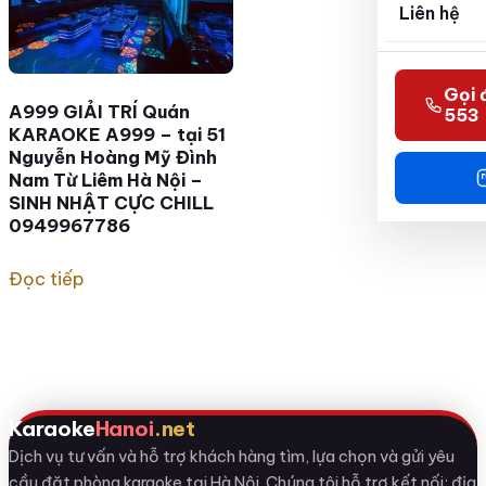
Liên hệ
Gọi 
A999 GIẢI TRÍ Quán
553
KARAOKE A999 – tại 51
Nguyễn Hoàng Mỹ Đình
Nam Từ Liêm Hà Nội –
SINH NHẬT CỰC CHILL
0949967786
Đọc tiếp
Karaoke
Hanoi
.net
Dịch vụ tư vấn và hỗ trợ khách hàng tìm, lựa chọn và gửi yêu
cầu đặt phòng karaoke tại Hà Nội. Chúng tôi hỗ trợ kết nối; địa