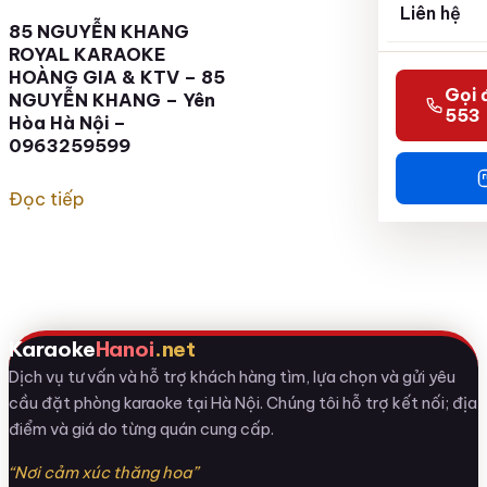
Liên hệ
85 NGUYỄN KHANG
ROYAL KARAOKE
HOÀNG GIA & KTV – 85
Gọi 
NGUYỄN KHANG – Yên
553
Hòa Hà Nội –
0963259599
Đọc tiếp
Karaoke
Hanoi
.net
Dịch vụ tư vấn và hỗ trợ khách hàng tìm, lựa chọn và gửi yêu
cầu đặt phòng karaoke tại Hà Nội. Chúng tôi hỗ trợ kết nối; địa
điểm và giá do từng quán cung cấp.
“Nơi cảm xúc thăng hoa”