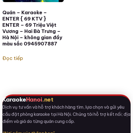
Quán – Karaoke –
ENTER { 69 KTV }
ENTER – 69 Triệu Việt
Vương – Hai Bà Trưng –
Hà Nội – không gian đầy
màu sắc 0945907887
Đọc tiếp
Karaoke
Hanoi
.net
Dịch vụ tư vấn và hỗ trợ khách hàng tìm, lựa chọn và gửi yêu
cầu đặt phòng karaoke tại Hà Nội. Chúng tôi hỗ trợ kết nối; địa
điểm và giá do từng quán cung cấp.