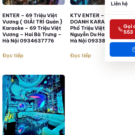
Liên hệ
ENTER – 69 Triệu Việt
KTV ENTER – HỘ KINH
Vương ( GIẢI TRÍ Quán }
DOANH KARAOKE – 69
Gọi 
Karaoke – 69 Triệu Việt
Phố Triệu Việt vương –
553
Vương – Hai Bà Trưng –
Nguyễn Du Hai Bà Trưng
Hà Nội 0934637776
Hà Nội 0933865553
Đọc tiếp
Đọc tiếp