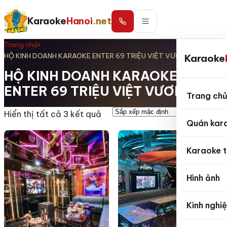
Karaoke
Hanoi
.net
Trang chủ
›
HỘ KINH DOANH KARAOKE ENTER 69 TRIỆU VIỆT VƯƠNG
Karaoke
HỘ KINH DOANH KARAOKE
ENTER 69 TRIỆU VIỆT VƯƠNG
Trang ch
Hiển thị tất cả 3 kết quả
Quán kar
Karaoke t
Hình ảnh
Kinh nghi