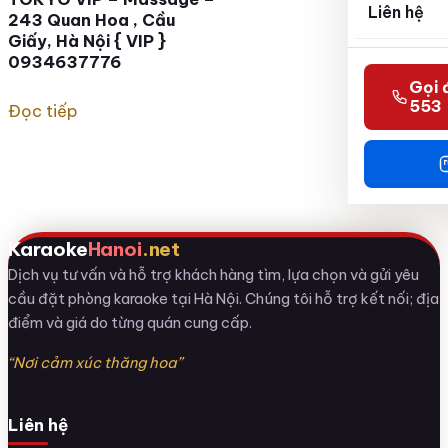
Liên hệ
243 Quan Hoa , Cầu
Giấy, Hà Nội { VIP }
0934637776
Gọi 
553
Đọc tiếp
Karaoke
Hanoi
.net
Dịch vụ tư vấn và hỗ trợ khách hàng tìm, lựa chọn và gửi yêu
cầu đặt phòng karaoke tại Hà Nội. Chúng tôi hỗ trợ kết nối; địa
điểm và giá do từng quán cung cấp.
“Nơi cảm xúc thăng hoa”
Liên hệ