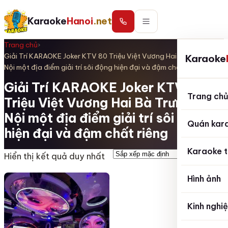
Karaoke
Hanoi
.net
Trang chủ
›
Giải Trí KARAOKE Joker KTV 80 Triệu Việt Vương Hai Bà Trưng Hà
Karaoke
Nội một địa điểm giải trí sôi động hiện đại và đậm chất riêng
Giải Trí KARAOKE Joker KTV 80
Trang ch
Triệu Việt Vương Hai Bà Trưng Hà
Nội một địa điểm giải trí sôi động
Quán kar
hiện đại và đậm chất riêng
Karaoke t
Hiển thị kết quả duy nhất
Hình ảnh
Kinh nghi