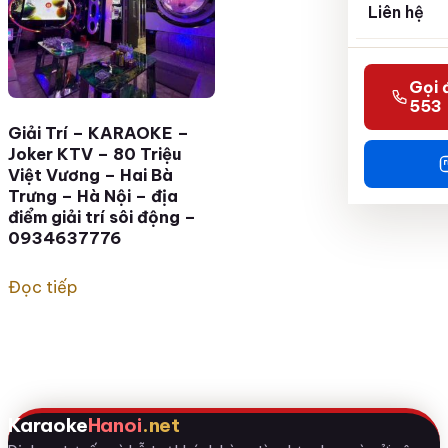
Liên hệ
Gọi 
553
Giải Trí – KARAOKE –
Joker KTV – 80 Triệu
Việt Vương – Hai Bà
Trưng – Hà Nội – địa
điểm giải trí sôi động –
0934637776
Đọc tiếp
Karaoke
Hanoi
.net