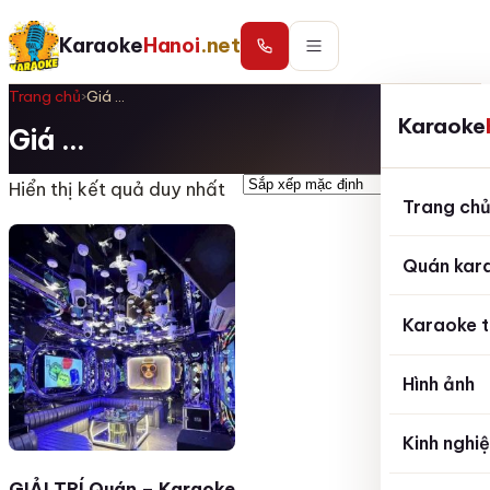
Karaoke
Hanoi
.net
Trang chủ
›
Giá …
Karaoke
Giá …
Hiển thị kết quả duy nhất
Trang ch
Quán kar
Karaoke t
Hình ảnh
Kinh nghi
GIẢI TRÍ Quán – Karaoke