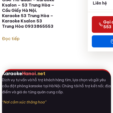
Liên hệ
Ksalon – 53 Trung Hòa –
Cầu Giấy Hà Nội,
Karaoke 53 Trung Hòa –
Karaoke Ksalon 53
Gọi 
Trung Hòa 0933865553
553
Đọc tiếp
Karaoke
Hanoi
.net
Dịch vụ tư vấn và hỗ trợ khách hàng tìm, lựa chọn và gửi yêu
cầu đặt phòng karaoke tại Hà Nội. Chúng tôi hỗ trợ kết nối; địa
điểm và giá do từng quán cung cấp.
“Nơi cảm xúc thăng hoa”