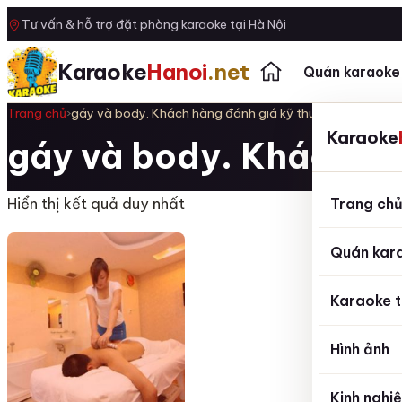
Tư vấn & hỗ trợ đặt phòng karaoke tại Hà Nội
Karaoke
Hanoi
.net
Quán karaoke
Trang chủ
›
gáy và body. Khách hàng đánh giá kỹ thuật viên có lực t
Karaoke
gáy và body. Khách hàn
Trang ch
Hiển thị kết quả duy nhất
Quán kar
Karaoke t
Hình ảnh
Kinh nghi