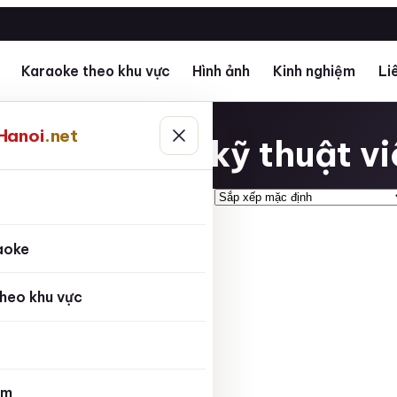
Karaoke theo khu vực
Hình ảnh
Kinh nghiệm
Li
ay tốt
Hanoi
.net
g đánh giá kỹ thuật viê
ủ
aoke
heo khu vực
ệm