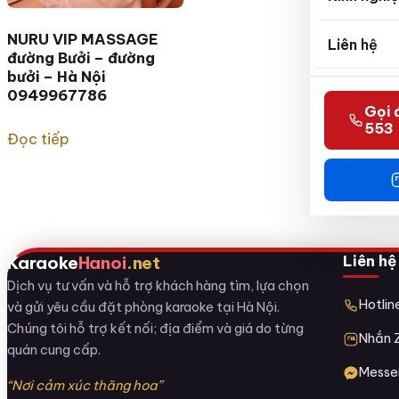
NURU VIP MASSAGE
Liên hệ
đường Bưởi – đường
bưởi – Hà Nội
0949967786
Gọi 
553
Đọc tiếp
Liên hệ
Karaoke
Hanoi
.net
Dịch vụ tư vấn và hỗ trợ khách hàng tìm, lựa chọn
Hotli
và gửi yêu cầu đặt phòng karaoke tại Hà Nội.
Chúng tôi hỗ trợ kết nối; địa điểm và giá do từng
Nhắn 
quán cung cấp.
Messe
“Nơi cảm xúc thăng hoa”