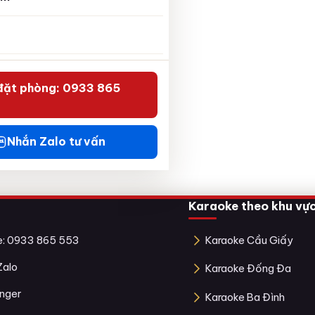
đặt phòng: 0933 865
Nhắn Zalo tư vấn
Karaoke theo khu vự
ne: 0933 865 553
Karaoke Cầu Giấy
Zalo
Karaoke Đống Đa
nger
Karaoke Ba Đình