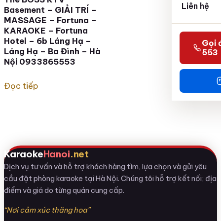
Liên hệ
Basement – GIẢI TRÍ –
MASSAGE – Fortuna –
KARAOKE – Fortuna
Hotel – 6b Láng Hạ –
Gọi 
Láng Hạ – Ba Đình – Hà
553
Nội 0933865553
Đọc tiếp
Karaoke
Hanoi
.net
Dịch vụ tư vấn và hỗ trợ khách hàng tìm, lựa chọn và gửi yêu
cầu đặt phòng karaoke tại Hà Nội. Chúng tôi hỗ trợ kết nối; địa
điểm và giá do từng quán cung cấp.
“Nơi cảm xúc thăng hoa”