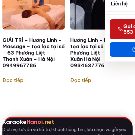
Liên hệ
Gọi 
553
GIẢI TRÍ – Hương Linh –
Hương Linh – Massage –
Massage – tọa lạc tại số
tọa lạc tại số – 63
– 63 Phương Liệt –
Phương Liệt – Thanh
Thanh Xuân – Hà Nội
Xuân Hà Nội
0949967786
0934637776
Đọc tiếp
Đọc tiếp
Karaoke
Hanoi
.net
Dịch vụ tư vấn và hỗ trợ khách hàng tìm, lựa chọn và gửi yêu