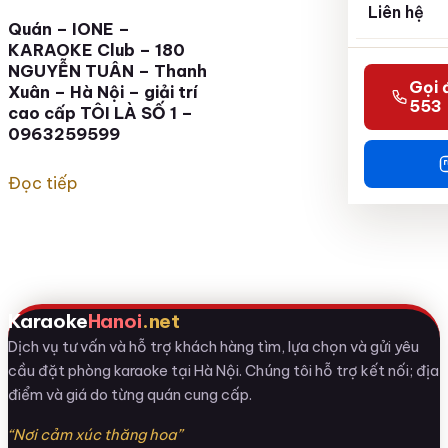
Liên hệ
Quán – IONE –
KARAOKE Club – 180
NGUYỄN TUÂN – Thanh
Gọi 
Xuân – Hà Nội – giải trí
553
cao cấp TÔI LÀ SỐ 1 –
0963259599
Đọc tiếp
Karaoke
Hanoi
.net
Dịch vụ tư vấn và hỗ trợ khách hàng tìm, lựa chọn và gửi yêu
cầu đặt phòng karaoke tại Hà Nội. Chúng tôi hỗ trợ kết nối; địa
điểm và giá do từng quán cung cấp.
“Nơi cảm xúc thăng hoa”