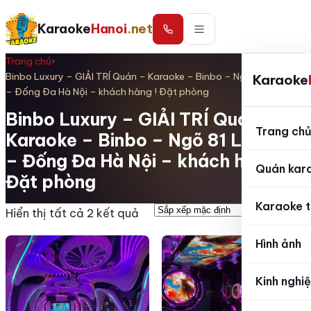
Karaoke
Hanoi
.net
Trang chủ
›
Binbo Luxury – GIẢI TRÍ Quán – Karaoke – Binbo – Ngõ 81 Láng Hạ
Karaoke
– Đống Đa Hà Nội – khách hàng ! Đặt phòng
Binbo Luxury – GIẢI TRÍ Quán –
Trang ch
Karaoke – Binbo – Ngõ 81 Láng Hạ
– Đống Đa Hà Nội – khách hàng !
Quán kar
Đặt phòng
Karaoke t
Hiển thị tất cả 2 kết quả
Hình ảnh
Kinh nghi