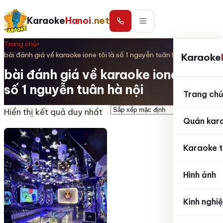
Karaoke
Hanoi
.net
Trang chủ
›
bài đánh giá về karaoke ione tôi là số 1 nguyễn tuân hà nội
Karaoke
bài đánh giá về karaoke ione tôi là
số 1 nguyễn tuân hà nội
Trang ch
Hiển thị kết quả duy nhất
Quán kar
Karaoke t
Hình ảnh
Kinh nghi