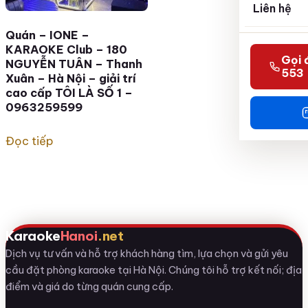
Liên hệ
Quán – IONE –
KARAOKE Club – 180
Gọi 
NGUYỄN TUÂN – Thanh
553
Xuân – Hà Nội – giải trí
cao cấp TÔI LÀ SỐ 1 –
0963259599
Đọc tiếp
Karaoke
Hanoi
.net
Dịch vụ tư vấn và hỗ trợ khách hàng tìm, lựa chọn và gửi yêu
cầu đặt phòng karaoke tại Hà Nội. Chúng tôi hỗ trợ kết nối; địa
điểm và giá do từng quán cung cấp.