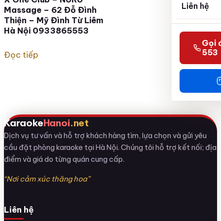
Liên hệ
Massage – 62 Đỗ Đình
Thiện – Mỹ Đình Từ Liêm
Hà Nội 0933865553
Gọi 
553
Đọc tiếp
Karaoke
Hanoi
.net
Dịch vụ tư vấn và hỗ trợ khách hàng tìm, lựa chọn và gửi yêu
cầu đặt phòng karaoke tại Hà Nội. Chúng tôi hỗ trợ kết nối; địa
điểm và giá do từng quán cung cấp.
“Nơi cảm xúc thăng hoa”
Liên hệ