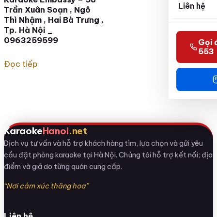
Liên hệ
Trần Xuân Soạn , Ngô
Thì Nhậm , Hai Bà Trưng ,
Tp. Hà Nội _
0963259599
Gọi 
553
Đọc tiếp
Karaoke
Hanoi
.net
Dịch vụ tư vấn và hỗ trợ khách hàng tìm, lựa chọn và gửi yêu
cầu đặt phòng karaoke tại Hà Nội. Chúng tôi hỗ trợ kết nối; địa
điểm và giá do từng quán cung cấp.
“Nơi cảm xúc thăng hoa”
Liên hệ