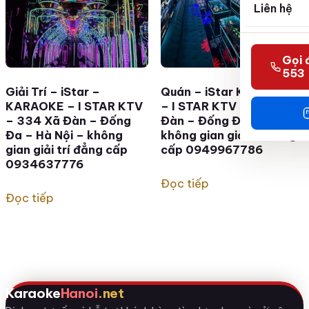
Liên hệ
Gọi 
553
Giải Trí – iStar –
Quán – iStar KARAOKE
KARAOKE – I STAR KTV
– I STAR KTV – 334 Xã
– 334 Xã Đàn – Đống
Đàn – Đống Đa Hà Nội –
Đa – Hà Nội – không
không gian giải trí đẳng
gian giải trí đẳng cấp
cấp 0949967786
0934637776
Đọc tiếp
Đọc tiếp
Karaoke
Hanoi
.net